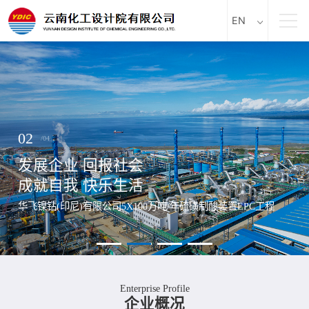
EN
中文
英文
02
/04
发展企业 回报社会
成就自我 快乐生活
华飞镍钻(印尼)有限公司5X100万吨/年硫磺制酸装置EPC工程
Enterprise Profile
企业概况